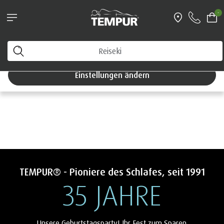
Betten-Aktion: 35 % auf ausgewählte
-
Boxspring Betten sparen!
Sie sehen die Website von Österreich. Sie können Ihre
Einstellungen jederzeit ändern
Einstellungen ändern
TEMPUR® - Pioniere des Schlafes, seit 1991
35 JAHRE
Unsere Geburtstagsparty! Ihr Fest zum Sparen.