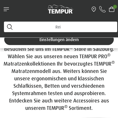
Topper-Aktion: 35 % auf Topper!
-
TEMPUR® Store
Sie sehen die Website von Österreich. Sie können Ihre
Einstellungen jederzeit ändern
Salzburg
Einstellungen ändern
®
Besuchen Sie uns im TEMPUR
Store in Salzburg.
®
Wählen Sie aus unseren neuen TEMPUR PRO
®
Matratzenkollektionen Ihr bevorzugtes TEMPUR
Matratzenmodell aus. Weiters können Sie
unsere ergonomischen und klassischen
Schlafkissen, Betten und verschiedenen
Systemrahmen testen und ausprobieren.
Entdecken Sie auch weitere Accessoires aus
®
unserem TEMPUR
Sortiment.