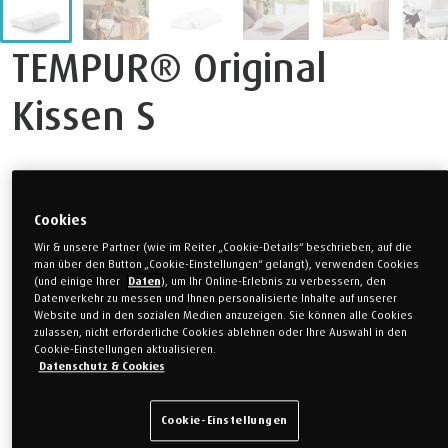
TEMPUR® Original
Kissen S
Mit seinem ergonomischen Design passt sich das Schlafkissen
der Form des Körpers und der natürlichen Rundung des Kopfes
Cookies
an, um Nacken, Kopf und Schultern perfekt zu unterstützen.
Wir & unsere Partner (wie im Reiter „Cookie-Details“ beschrieben, auf die
Optimal für Seiten- und Rückenschläfer
man über den Button „Cookie-Einstellungen“ gelangt), verwenden Cookies
(und einige Ihrer
Daten
), um Ihr Online-Erlebnis zu verbessern, den
Unterschiedliche Höhen für eine individuelle Lagerung
Datenverkehr zu messen und Ihnen personalisierte Inhalte auf unserer
Website und in den sozialen Medien anzuzeigen. Sie können alle Cookies
zulassen, nicht erforderliche Cookies ablehnen oder Ihre Auswahl in den
97,50 €
(inkl. MwSt.)
Cookie-Einstellungen aktualisieren.
Datenschutz & Cookies
OUTLET-PREIS
Cookie-Einstellungen