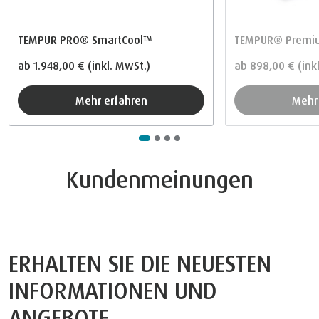
TEMPUR PRO® SmartCool™
TEMPUR® Premiu
ab
1.948,00 €
(inkl. MwSt.)
ab
898,00 €
(ink
Mehr erfahren
Meh
Kundenmeinungen
ERHALTEN SIE DIE NEUESTEN
INFORMATIONEN UND
ANGEBOTE