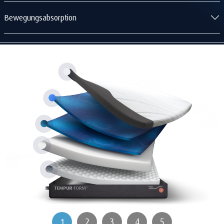
Bewegungsabsorption
2
3
4
5
1