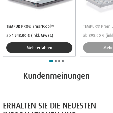
TEMPUR PRO® SmartCool™
TEMPUR® Premiu
ab
1.948,00 €
(inkl. MwSt.)
ab
898,00 €
(ink
Mehr erfahren
Meh
Kundenmeinungen
ERHALTEN SIE DIE NEUESTEN