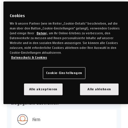
Cookies
Wir & unsere Partner (wie im Reiter „Cookie-Details“ beschrieben, auf die
man über den Button „Cookie-Einstellungen“ gelangt), verwenden Cookies
(und einige Ihrer
Daten
), um Ihr Online-Erlebnis zu verbessern, den
Datenverkehr zu messen und Ihnen personalisierte Inhalte auf unserer
Website und in den sozialen Medien anzuzeigen. Sie können alle Cookies
zulassen, nicht erforderliche Cookies ablehnen oder Ihre Auswahl in den
*Basierend auf internen Tests zum Vergleich von TEMPUR Form™ Ultra und TEMPUR Form™
Cookie-Einstellungen aktualisieren.
Plus mit TEMPUR Form™ Original, durchgeführt von Dan-Foam ApS im März 2024.
Datenschutz & Cookies
Cookie-Einstellungen
Matratzenhöhe auswählen
Form Plus
Alle akzeptieren
Alle ablehnen
Liegegefühl auswählen
Firm