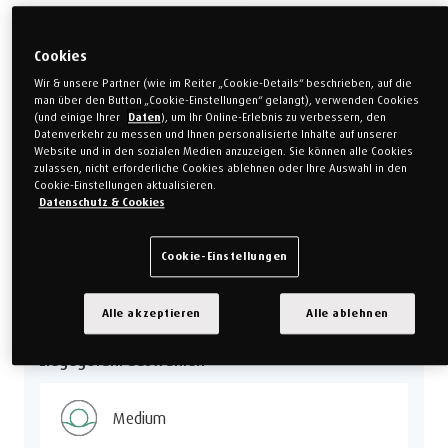
Cookies
Wir & unsere Partner (wie im Reiter „Cookie-Details“ beschrieben, auf die
man über den Button „Cookie-Einstellungen“ gelangt), verwenden Cookies
(und einige Ihrer
Daten
), um Ihr Online-Erlebnis zu verbessern, den
Datenverkehr zu messen und Ihnen personalisierte Inhalte auf unserer
Website und in den sozialen Medien anzuzeigen. Sie können alle Cookies
zulassen, nicht erforderliche Cookies ablehnen oder Ihre Auswahl in den
*Basierend auf internen Tests zum Vergleich von TEMPUR Form™ Ultra und TEMPUR Form™
Cookie-Einstellungen aktualisieren.
Plus mit TEMPUR Form™ Original, durchgeführt von Dan-Foam ApS im März 2024.
Datenschutz & Cookies
Cookie-Einstellungen
Matratzenhöhe auswählen
Form Plus
Alle akzeptieren
Alle ablehnen
Liegegefühl auswählen
Medium