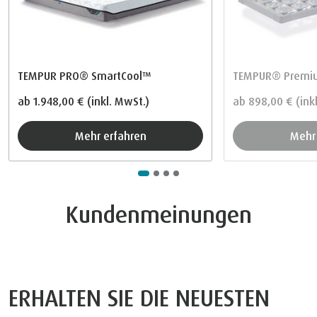
TEMPUR PRO® SmartCool™
TEMPUR® Premiu
ab
1.948,00 €
(inkl. MwSt.)
ab
898,00 €
(ink
Mehr erfahren
Meh
Kundenmeinungen
ERHALTEN SIE DIE NEUESTEN