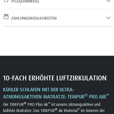
PFLEGEHINWEISE
ZAHLUNGSMÖGLICHKEITEN
10-FACH ERHÖHTE LUFTZIRKULATION
KÜHLER SCHLAFEN MIT DER ULTRA-
®
™
ATMUNGSAKTIVEN MATRATZE: TEMPUR
PRO AIR
®
™
Die TEMPUR
PRO Plus Air
ist unsere atmungsaktive und
®
™
kühlste Matratze. Das TEMPUR
Air Material
im Inneren der