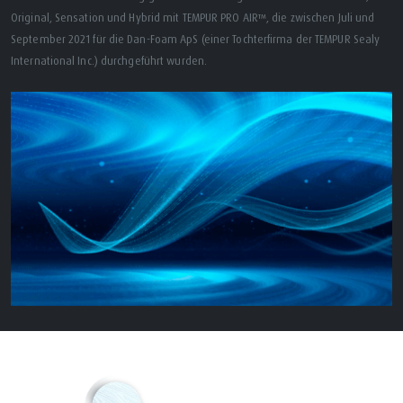
Original, Sensation und Hybrid mit TEMPUR PRO AIR™, die zwischen Juli und
September 2021 für die Dan-Foam ApS (einer Tochterfirma der TEMPUR Sealy
International Inc.) durchgeführt wurden.