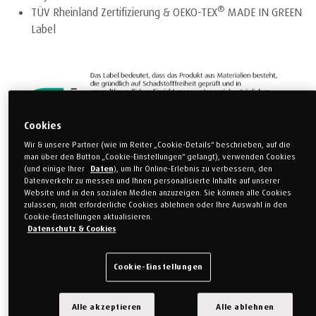
®
TÜV Rheinland Zertifizierung & OEKO-TEX
MADE IN GREEN
Label
Cookies
Wir & unsere Partner (wie im Reiter „Cookie-Details“ beschrieben, auf die
man über den Button „Cookie-Einstellungen“ gelangt), verwenden Cookies
(und einige Ihrer
Daten
), um Ihr Online-Erlebnis zu verbessern, den
Datenverkehr zu messen und Ihnen personalisierte Inhalte auf unserer
Website und in den sozialen Medien anzuzeigen. Sie können alle Cookies
2.998,00 €
zulassen, nicht erforderliche Cookies ablehnen oder Ihre Auswahl in den
Cookie-Einstellungen aktualisieren.
1.948,70 €
(inkl. MwSt.)
Sie sparen 1.049,30 €
Datenschutz & Cookies
Zum 35. Geburtstag
Cookie-Einstellungen
Größe auswählen
Alle akzeptieren
Alle ablehnen