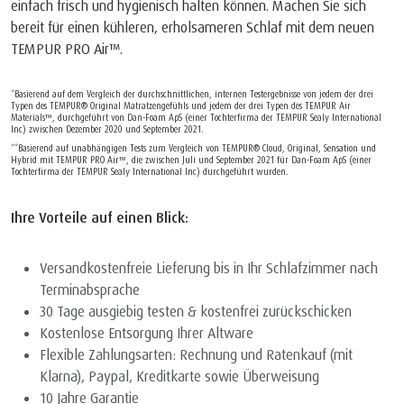
einfach frisch und hygienisch halten können. Machen Sie sich
bereit für einen kühleren, erholsameren Schlaf mit dem neuen
TEMPUR PRO Air™.
*Basierend auf dem Vergleich der durchschnittlichen, internen Testergebnisse von jedem der drei
Typen des TEMPUR® Original Matratzengefühls und jedem der drei Typen des TEMPUR Air
Materials™, durchgeführt von Dan-Foam ApS (einer Tochterfirma der TEMPUR Sealy International
Inc) zwischen Dezember 2020 und September 2021.
**Basierend auf unabhängigen Tests zum Vergleich von TEMPUR® Cloud, Original, Sensation und
Hybrid mit TEMPUR PRO Air™, die zwischen Juli und September 2021 für Dan-Foam ApS (einer
Tochterfirma der TEMPUR Sealy International Inc) durchgeführt wurden.
Ihre Vorteile auf einen Blick:
Versandkostenfreie Lieferung bis in Ihr Schlafzimmer nach
Terminabsprache
30 Tage ausgiebig testen & kostenfrei zurückschicken
Kostenlose Entsorgung Ihrer Altware
Flexible Zahlungsarten: Rechnung und Ratenkauf (mit
Klarna), Paypal, Kreditkarte sowie Überweisung
10 Jahre Garantie