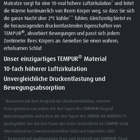
Matratze sorgt für eine 10-mal höhere Luftzirkulation* und leitet
die Wärme kontinuierlich von Ihrem Körper weg, so dass Sie sich
die ganze Nacht über 2°C kühler** fühlen. Gleichzeitig bietet es
die herausragenden druckentlastenden Eigenschaften von
®
TEMPUR
, absorbiert Bewegungen und passt sich jedem
Zentimeter Ihres Körpers an. Genießen Sie einen wahren,
erholsamen Schlaf.
®
Unser einzigartiges TEMPUR
Material
10-fach höherer Luftzirkulation
Unvergleichliche Druckentlastung und
Bewegungsabsorption
*
Basierend auf dem Vergleich der durchschnittlichen, internen
Testergebnisse von jedem der drei Typen des TEMPUR® Original
Matratzengefühls und jedem der drei Typen des TEMPUR AIR MATERIALS™,
durchgeführt von der Dan-Foam ApS (einer Tochterfirma der TEMPUR Sealy
International Inc.) zwischen Dezember 2020 und September 2021.
** Basierend auf unabhängigen Tests zum Vergleich von TEMPUR® Cloud,