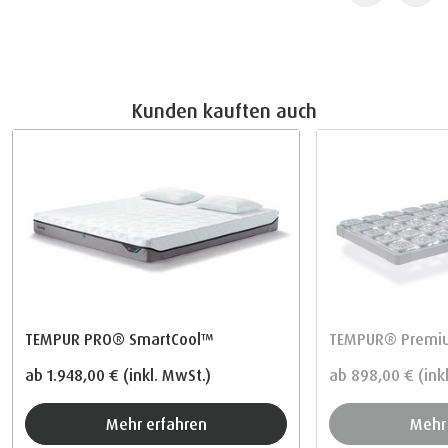
Kunden kauften auch
TEMPUR PRO® SmartCool™
TEMPUR® Premiu
ab
1.948,00 €
(inkl. MwSt.)
ab
898,00 €
(ink
Mehr erfahren
Meh