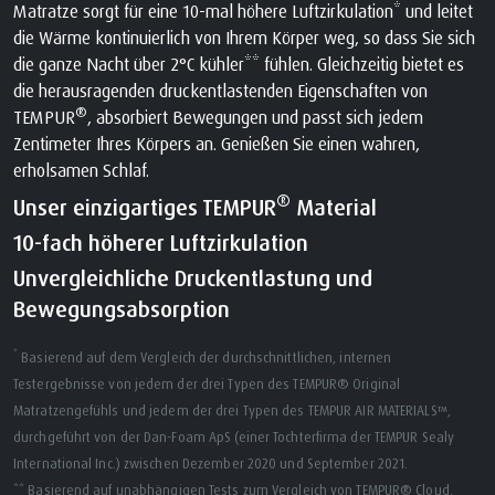
Matratze sorgt für eine 10-mal höhere Luftzirkulation* und leitet
die Wärme kontinuierlich von Ihrem Körper weg, so dass Sie sich
die ganze Nacht über 2°C kühler** fühlen. Gleichzeitig bietet es
die herausragenden druckentlastenden Eigenschaften von
®
TEMPUR
, absorbiert Bewegungen und passt sich jedem
Zentimeter Ihres Körpers an. Genießen Sie einen wahren,
erholsamen Schlaf.
®
Unser einzigartiges TEMPUR
Material
10-fach höherer Luftzirkulation
Unvergleichliche Druckentlastung und
Bewegungsabsorption
*
Basierend auf dem Vergleich der durchschnittlichen, internen
Testergebnisse von jedem der drei Typen des TEMPUR® Original
Matratzengefühls und jedem der drei Typen des TEMPUR AIR MATERIALS™,
durchgeführt von der Dan-Foam ApS (einer Tochterfirma der TEMPUR Sealy
International Inc.) zwischen Dezember 2020 und September 2021.
** Basierend auf unabhängigen Tests zum Vergleich von TEMPUR® Cloud,