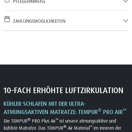
PFLEGEHINWEISE
ZAHLUNGSMÖGLICHKEITEN
10-FACH ERHÖHTE LUFTZIRKULATION
KÜHLER SCHLAFEN MIT DER ULTRA-
®
™
ATMUNGSAKTIVEN MATRATZE: TEMPUR
PRO AIR
®
™
Die TEMPUR
PRO Plus Air
ist unsere atmungsaktive und
®
™
kühlste Matratze. Das TEMPUR
Air Material
im Inneren der