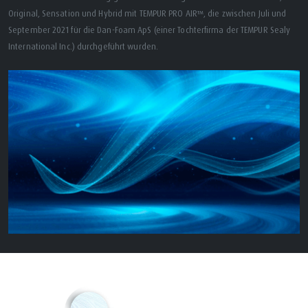
Original, Sensation und Hybrid mit TEMPUR PRO AIR™, die zwischen Juli und
September 2021 für die Dan-Foam ApS (einer Tochterfirma der TEMPUR Sealy
International Inc.) durchgeführt wurden.