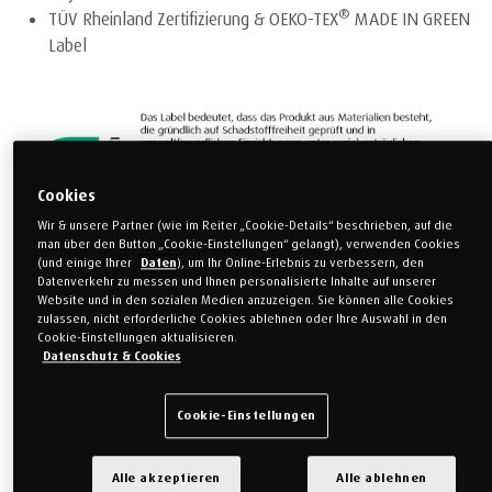
®
TÜV Rheinland Zertifizierung & OEKO-TEX
MADE IN GREEN
Label
Cookies
Wir & unsere Partner (wie im Reiter „Cookie-Details“ beschrieben, auf die
man über den Button „Cookie-Einstellungen“ gelangt), verwenden Cookies
(und einige Ihrer
Daten
), um Ihr Online-Erlebnis zu verbessern, den
Datenverkehr zu messen und Ihnen personalisierte Inhalte auf unserer
Website und in den sozialen Medien anzuzeigen. Sie können alle Cookies
2.998,00 €
zulassen, nicht erforderliche Cookies ablehnen oder Ihre Auswahl in den
Cookie-Einstellungen aktualisieren.
1.948,70 €
(inkl. MwSt.)
Sie sparen 1.049,30 €
Datenschutz & Cookies
Zum 35. Geburtstag
Cookie-Einstellungen
Größe auswählen
Alle akzeptieren
Alle ablehnen