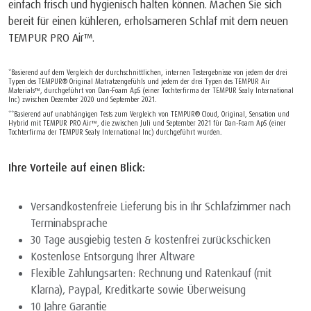
einfach frisch und hygienisch halten können. Machen Sie sich
bereit für einen kühleren, erholsameren Schlaf mit dem neuen
TEMPUR PRO Air™.
*Basierend auf dem Vergleich der durchschnittlichen, internen Testergebnisse von jedem der drei
Typen des TEMPUR® Original Matratzengefühls und jedem der drei Typen des TEMPUR Air
Materials™, durchgeführt von Dan-Foam ApS (einer Tochterfirma der TEMPUR Sealy International
Inc) zwischen Dezember 2020 und September 2021.
**Basierend auf unabhängigen Tests zum Vergleich von TEMPUR® Cloud, Original, Sensation und
Hybrid mit TEMPUR PRO Air™, die zwischen Juli und September 2021 für Dan-Foam ApS (einer
Tochterfirma der TEMPUR Sealy International Inc) durchgeführt wurden.
Ihre Vorteile auf einen Blick:
Versandkostenfreie Lieferung bis in Ihr Schlafzimmer nach
Terminabsprache
30 Tage ausgiebig testen & kostenfrei zurückschicken
Kostenlose Entsorgung Ihrer Altware
Flexible Zahlungsarten: Rechnung und Ratenkauf (mit
Klarna), Paypal, Kreditkarte sowie Überweisung
10 Jahre Garantie