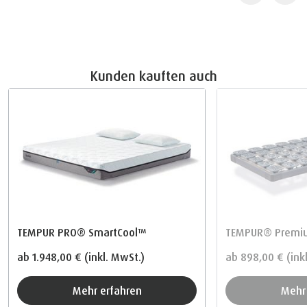
Kunden kauften auch
TEMPUR PRO® SmartCool™
TEMPUR® Premiu
ab
1.948,00 €
(inkl. MwSt.)
ab
898,00 €
(ink
Mehr erfahren
Meh