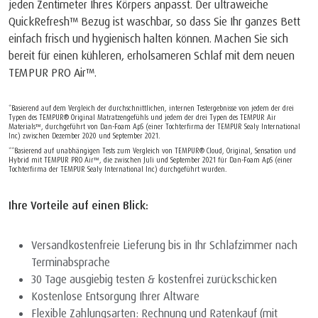
jeden Zentimeter Ihres Körpers anpasst. Der ultraweiche
QuickRefresh™ Bezug ist waschbar, so dass Sie Ihr ganzes Bett
einfach frisch und hygienisch halten können. Machen Sie sich
bereit für einen kühleren, erholsameren Schlaf mit dem neuen
TEMPUR PRO Air™.
*Basierend auf dem Vergleich der durchschnittlichen, internen Testergebnisse von jedem der drei
Typen des TEMPUR® Original Matratzengefühls und jedem der drei Typen des TEMPUR Air
Materials™, durchgeführt von Dan-Foam ApS (einer Tochterfirma der TEMPUR Sealy International
Inc) zwischen Dezember 2020 und September 2021.
**Basierend auf unabhängigen Tests zum Vergleich von TEMPUR® Cloud, Original, Sensation und
Hybrid mit TEMPUR PRO Air™, die zwischen Juli und September 2021 für Dan-Foam ApS (einer
Tochterfirma der TEMPUR Sealy International Inc) durchgeführt wurden.
Ihre Vorteile auf einen Blick:
Versandkostenfreie Lieferung bis in Ihr Schlafzimmer nach
Terminabsprache
30 Tage ausgiebig testen & kostenfrei zurückschicken
Kostenlose Entsorgung Ihrer Altware
Flexible Zahlungsarten: Rechnung und Ratenkauf (mit