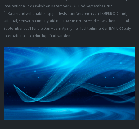
International Inc.) zwischen Dezember 2020 und September 2021.
** Basierend auf unabhängigen Tests zum Vergleich von TEMPUR® Cloud,
Original, Sensation und Hybrid mit TEMPUR PRO AIR™, die zwischen Juli und
September 2021 für die Dan-Foam ApS (einer Tochterfirma der TEMPUR Sealy
International Inc.) durchgeführt wurden.