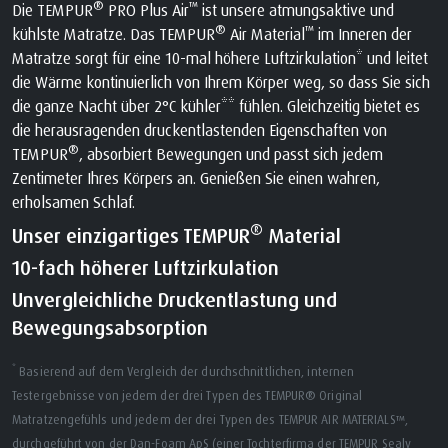
®
™
Die TEMPUR
PRO Plus Air
ist unsere atmungsaktive und
®
™
kühlste Matratze. Das TEMPUR
Air Material
im Inneren der
Matratze sorgt für eine 10-mal höhere Luftzirkulation* und leitet
die Wärme kontinuierlich von Ihrem Körper weg, so dass Sie sich
die ganze Nacht über 2°C kühler** fühlen. Gleichzeitig bietet es
die herausragenden druckentlastenden Eigenschaften von
®
TEMPUR
, absorbiert Bewegungen und passt sich jedem
Zentimeter Ihres Körpers an. Genießen Sie einen wahren,
erholsamen Schlaf.
®
Unser einzigartiges TEMPUR
Material
10-fach höherer Luftzirkulation
Unvergleichliche Druckentlastung und
Bewegungsabsorption
*
Basierend auf dem Vergleich der durchschnittlichen, internen
Testergebnisse von jedem der drei Typen des TEMPUR® Original
Matratzengefühls und jedem der drei Typen des TEMPUR AIR MATERIALS™,
durchgeführt von der Dan-Foam ApS (einer Tochterfirma der TEMPUR Sealy