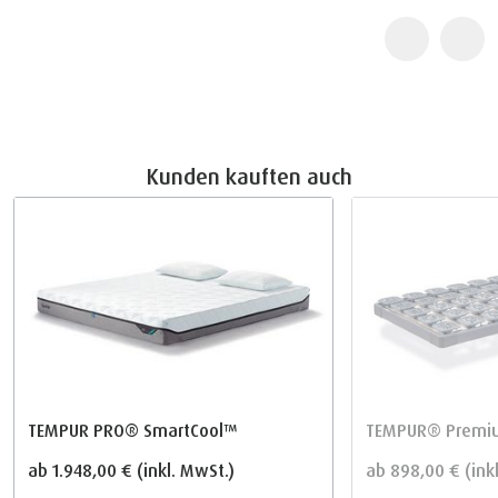
Kunden kauften auch
TEMPUR PRO® SmartCool™
TEMPUR® Premiu
ab
1.948,00 €
(inkl. MwSt.)
ab
898,00 €
(ink