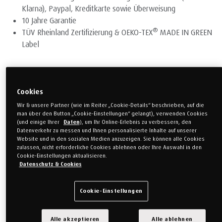
Klarna), Paypal, Kreditkarte sowie Überweisung
10 Jahre Garantie
®
TÜV Rheinland Zertifizierung & OEKO-TEX
MADE IN GREEN
Label
Cookies
Wir & unsere Partner (wie im Reiter „Cookie-Details“ beschrieben, auf die
man über den Button „Cookie-Einstellungen“ gelangt), verwenden Cookies
(und einige Ihrer
Daten
), um Ihr Online-Erlebnis zu verbessern, den
Datenverkehr zu messen und Ihnen personalisierte Inhalte auf unserer
Website und in den sozialen Medien anzuzeigen. Sie können alle Cookies
zulassen, nicht erforderliche Cookies ablehnen oder Ihre Auswahl in den
Cookie-Einstellungen aktualisieren.
2.998,00 €
Datenschutz & Cookies
1.948,70 €
(inkl. MwSt.)
Sie sparen 1.049,30 €
Cookie-Einstellungen
Zum 35. Geburtstag
Alle akzeptieren
Alle ablehnen