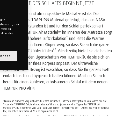
DIE ZUKUNFT DES SCHLAFES BEGINNT JETZT.
Unsere kühlste und atmungsaktivste Matratze ist da. Die
Matratze ist aus TEMPUR® Material gefertigt, das aus NASA-
okie-
verbessern, den
Technologie entstanden ist und für den Schlaf perfektioniert
n Medien
wurde. Das TEMPUR Air Material™ im Inneren der Matratze sorgt
ahl in den
für eine 10-mal höhere Luftzirkulation* und leitet die Wärme
kontinuierlich von Ihrem Körper weg, so dass Sie sich die ganze
Nacht über 2 °C kühler fühlen**. Gleichzeitig bietet sie die besten
blehnen
druckentlastenden Eigenschaften von TEMPUR®, da sie sich an
jeden Zentimeter Ihres Körpers anpasst. Der ultraweiche
QuickRefresh™ Bezug ist waschbar, so dass Sie Ihr ganzes Bett
einfach frisch und hygienisch halten können. Machen Sie sich
bereit für einen kühleren, erholsameren Schlaf mit dem neuen
TEMPUR PRO Air™.
*Basierend auf dem Vergleich der durchschnittlichen, internen Testergebnisse von jedem der drei
Typen des TEMPUR® Original Matratzengefühls und jedem der drei Typen des TEMPUR Air
Materials™, durchgeführt von Dan-Foam ApS (einer Tochterfirma der TEMPUR Sealy International
Inc) zwischen Dezember 2020 und September 2021.