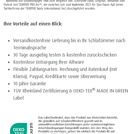
**Basierend auf unabhängigen Tests zum Vergleich von TEMPUR® Cloud, Original, Sensation und
Hybrid mit TEMPUR PRO Air™, die zwischen Juli und September 2021 für Dan-Foam ApS (einer
Tochterfirma der TEMPUR Sealy International Inc) durchgeführt wurden.
Ihre Vorteile auf einen Blick:
Versandkostenfreie Lieferung bis in Ihr Schlafzimmer nach
Terminabsprache
30 Tage ausgiebig testen & kostenfrei zurückschicken
Kostenlose Entsorgung Ihrer Altware
Flexible Zahlungsarten: Rechnung und Ratenkauf (mit
Klarna), Paypal, Kreditkarte sowie Überweisung
10 Jahre Garantie
®
TÜV Rheinland Zertifizierung & OEKO-TEX
MADE IN GREEN
Label