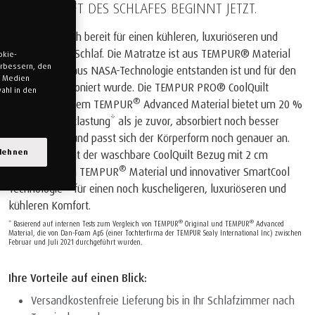
DIE ZUKUNFT DES SCHLAFES BEGINNT JETZT.
Machen Sie sich bereit für einen kühleren, luxuriöseren und
erholsameren Schlaf. Die Matratze ist aus TEMPUR® Material
okie-
verbessern, den
gefertigt, das aus NASA-Technologie entstanden ist und für den
n Medien
Schlaf perfektioniert wurde. Die TEMPUR PRO® CoolQuilt
ahl in den
®
Matratze mit dem TEMPUR
Advanced Material bietet um 20 %
mehr Druckentlastung* als je zuvor, absorbiert noch besser
Bewegungen und passt sich der Körperform noch genauer an.
blehnen
Zusätzlich sorgt der waschbare CoolQuilt Bezug mit 2 cm
®
eingestepptem TEMPUR
Material und innovativer SmartCool
Technologie™ für einen noch kuscheligeren, luxuriöseren und
kühleren Komfort.
®
®
* Basierend auf internen Tests zum Vergleich von TEMPUR
Original und TEMPUR
Advanced
Material, die von Dan-Foam ApS (einer Tochterfirma der TEMPUR Sealy International Inc) zwischen
Februar und Juli 2021 durchgeführt wurden.
Ihre Vorteile auf einen Blick:
Versandkostenfreie Lieferung bis in Ihr Schlafzimmer nach