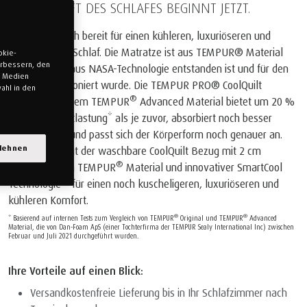
DIE ZUKUNFT DES SCHLAFES BEGINNT JETZT.
Machen Sie sich bereit für einen kühleren, luxuriöseren und
erholsameren Schlaf. Die Matratze ist aus TEMPUR® Material
okie-
verbessern, den
gefertigt, das aus NASA-Technologie entstanden ist und für den
n Medien
Schlaf perfektioniert wurde. Die TEMPUR PRO® CoolQuilt
ahl in den
®
Matratze mit dem TEMPUR
Advanced Material bietet um 20 %
mehr Druckentlastung* als je zuvor, absorbiert noch besser
Bewegungen und passt sich der Körperform noch genauer an.
blehnen
Zusätzlich sorgt der waschbare CoolQuilt Bezug mit 2 cm
®
eingestepptem TEMPUR
Material und innovativer SmartCool
Technologie™ für einen noch kuscheligeren, luxuriöseren und
kühleren Komfort.
®
®
* Basierend auf internen Tests zum Vergleich von TEMPUR
Original und TEMPUR
Advanced
Material, die von Dan-Foam ApS (einer Tochterfirma der TEMPUR Sealy International Inc) zwischen
Februar und Juli 2021 durchgeführt wurden.
Ihre Vorteile auf einen Blick:
Versandkostenfreie Lieferung bis in Ihr Schlafzimmer nach