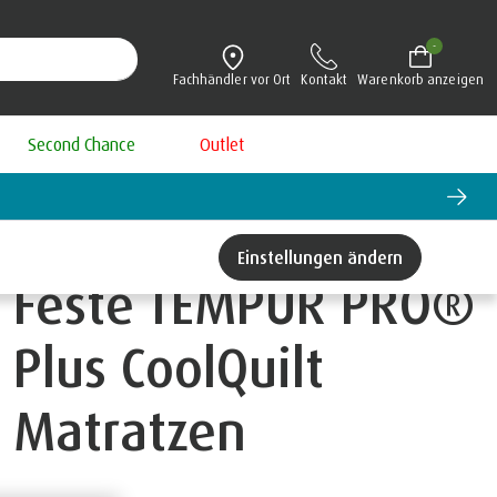
-
Fachhändler vor Ort
Kontakt
Warenkorb anzeigen
Second Chance
Outlet
Einstellungen ändern
Feste TEMPUR PRO®
Plus CoolQuilt
Matratzen