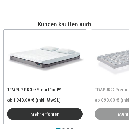
Kunden kauften auch
TEMPUR PRO® SmartCool™
TEMPUR® Premiu
ab
1.948,00 €
(inkl. MwSt.)
ab
898,00 €
(ink
Mehr erfahren
Meh