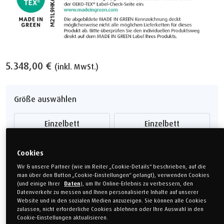
5.348,00 €
(inkl. MwSt.)
Größe auswählen
Einzelbett
Einzelbett
80 x 200 cm
90 x 200 cm
Cookies
Einzelbett
Sondermaß
Wir & unsere Partner (wie im Reiter „Cookie-Details“ beschrieben, auf die
100 x 200 cm
120 x 200 cm
man über den Button „Cookie-Einstellungen“ gelangt), verwenden Cookies
(und einige Ihrer
Daten
), um Ihr Online-Erlebnis zu verbessern, den
Doppelbett
Doppelbett
Datenverkehr zu messen und Ihnen personalisierte Inhalte auf unserer
140 x 200 cm
160 x 200 cm
Website und in den sozialen Medien anzuzeigen. Sie können alle Cookies
zulassen, nicht erforderliche Cookies ablehnen oder Ihre Auswahl in den
Cookie-Einstellungen aktualisieren.
Doppelbett
Sondermaß