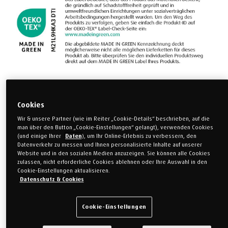
3.398,00 €
(inkl. MwSt.)
Cookies
Wir & unsere Partner (wie im Reiter „Cookie-Details“ beschrieben, auf die
Größe auswählen
man über den Button „Cookie-Einstellungen“ gelangt), verwenden Cookies
(und einige Ihrer
Daten
), um Ihr Online-Erlebnis zu verbessern, den
Datenverkehr zu messen und Ihnen personalisierte Inhalte auf unserer
Einzelbett
Einzelbett
Website und in den sozialen Medien anzuzeigen. Sie können alle Cookies
80 x 200 cm
90 x 200 cm
zulassen, nicht erforderliche Cookies ablehnen oder Ihre Auswahl in den
Cookie-Einstellungen aktualisieren.
Datenschutz & Cookies
Einzelbett
Sondermaß
100 x 200 cm
120 x 200 cm
Cookie-Einstellungen
Weitere Größen