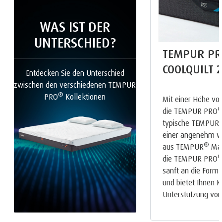
WAS IST DER
UNTERSCHIED?
TEMPUR PR
COOLQUILT
Entdecken Sie den Unterschied
zwischen den verschiedenen TEMPUR
®
PRO
Kollektionen
Mit einer Höhe von
die TEMPUR PRO
typische TEMPUR
einer angenehm w
®
aus TEMPUR
Mat
die TEMPUR PRO
sanft an die Form 
und bietet Ihnen 
Unterstützung von 