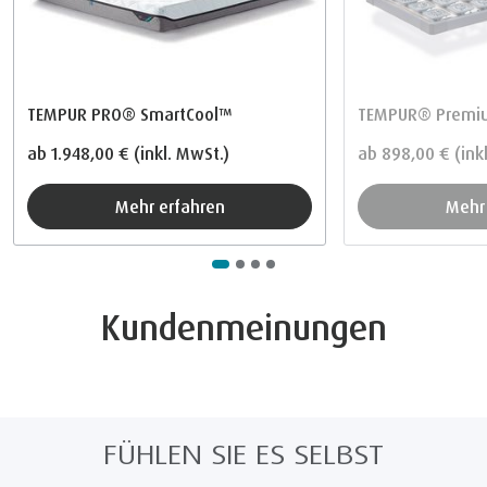
TEMPUR PRO® SmartCool™
TEMPUR® Premiu
ab
1.948,00 €
(inkl. MwSt.)
ab
898,00 €
(ink
Mehr erfahren
Meh
Kundenmeinungen
FÜHLEN SIE ES SELBST