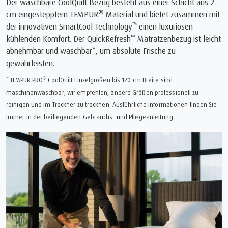
Der waschbare CoolQuilt Bezug besteht aus einer Schicht aus 2
®
cm eingestepptem TEMPUR
Material und bietet zusammen mit
™
der innovativen SmartCool Technology
einen luxuriösen
™
kühlenden Komfort. Der QuickRefresh
Matratzenbezug ist leicht
abnehmbar und waschbar*, um absolute Frische zu
gewährleisten.
®
* TEMPUR PRO
CoolQuilt Einzelgrößen bis 120 cm Breite sind
maschinenwaschbar; wir empfehlen, andere Größen professionell zu
reinigen und im Trockner zu trocknen. Ausführliche Informationen finden Sie
immer in der beiliegenden Gebrauchs- und Pflegeanleitung.