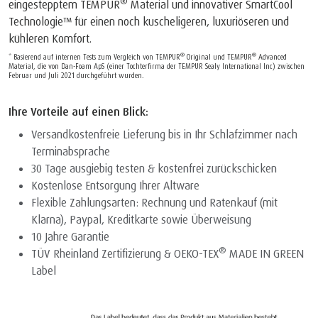
®
eingestepptem TEMPUR
Material und innovativer SmartCool
Technologie™ für einen noch kuscheligeren, luxuriöseren und
kühleren Komfort.
®
®
* Basierend auf internen Tests zum Vergleich von TEMPUR
Original und TEMPUR
Advanced
Material, die von Dan-Foam ApS (einer Tochterfirma der TEMPUR Sealy International Inc) zwischen
Februar und Juli 2021 durchgeführt wurden.
Ihre Vorteile auf einen Blick:
Versandkostenfreie Lieferung bis in Ihr Schlafzimmer nach
Terminabsprache
30 Tage ausgiebig testen & kostenfrei zurückschicken
Kostenlose Entsorgung Ihrer Altware
Flexible Zahlungsarten: Rechnung und Ratenkauf (mit
Klarna), Paypal, Kreditkarte sowie Überweisung
10 Jahre Garantie
®
TÜV Rheinland Zertifizierung & OEKO-TEX
MADE IN GREEN
Label