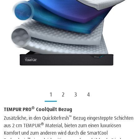
1
2
3
4
®
TEMPUR PRO
CoolQuilt Bezug
™
Zusätzliche, in den QuickRefresh
Bezug eingesteppte Schichten
®
aus 2 cm TEMPUR
Material, bieten zum einen luxuriösen
Komfort und zum anderen wird durch die SmartCool
™