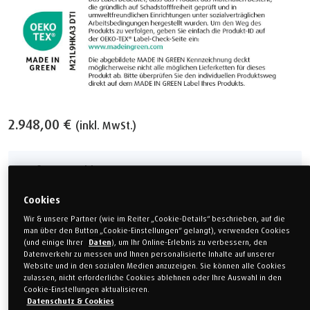
2.948,00 €
(inkl. MwSt.)
Größe auswählen
Cookies
Einzelbett
Einzelbett
Wir & unsere Partner (wie im Reiter „Cookie-Details“ beschrieben, auf die
80 x 200 cm
90 x 200 cm
man über den Button „Cookie-Einstellungen“ gelangt), verwenden Cookies
(und einige Ihrer
Daten
), um Ihr Online-Erlebnis zu verbessern, den
Einzelbett
Sondermaß
Datenverkehr zu messen und Ihnen personalisierte Inhalte auf unserer
100 x 200 cm
120 x 200 cm
Website und in den sozialen Medien anzuzeigen. Sie können alle Cookies
zulassen, nicht erforderliche Cookies ablehnen oder Ihre Auswahl in den
Cookie-Einstellungen aktualisieren.
Doppelbett
Doppelbett
Datenschutz & Cookies