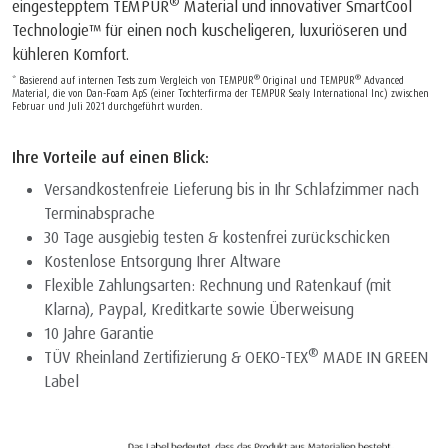
®
eingestepptem TEMPUR
Material und innovativer SmartCool
Technologie™ für einen noch kuscheligeren, luxuriöseren und
kühleren Komfort.
®
®
* Basierend auf internen Tests zum Vergleich von TEMPUR
Original und TEMPUR
Advanced
Material, die von Dan-Foam ApS (einer Tochterfirma der TEMPUR Sealy International Inc) zwischen
Februar und Juli 2021 durchgeführt wurden.
Ihre Vorteile auf einen Blick:
Versandkostenfreie Lieferung bis in Ihr Schlafzimmer nach
Terminabsprache
30 Tage ausgiebig testen & kostenfrei zurückschicken
Kostenlose Entsorgung Ihrer Altware
Flexible Zahlungsarten: Rechnung und Ratenkauf (mit
Klarna), Paypal, Kreditkarte sowie Überweisung
10 Jahre Garantie
®
TÜV Rheinland Zertifizierung & OEKO-TEX
MADE IN GREEN
Label