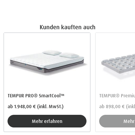
Kunden kauften auch
TEMPUR PRO® SmartCool™
TEMPUR® Premiu
ab
1.948,00 €
(inkl. MwSt.)
ab
898,00 €
(ink
Mehr erfahren
Meh