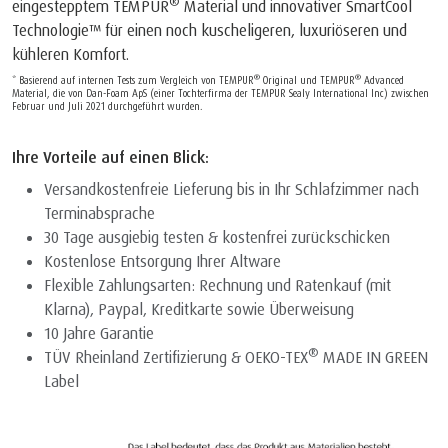
®
eingestepptem TEMPUR
Material und innovativer SmartCool
Technologie™ für einen noch kuscheligeren, luxuriöseren und
kühleren Komfort.
®
®
* Basierend auf internen Tests zum Vergleich von TEMPUR
Original und TEMPUR
Advanced
Material, die von Dan-Foam ApS (einer Tochterfirma der TEMPUR Sealy International Inc) zwischen
Februar und Juli 2021 durchgeführt wurden.
Ihre Vorteile auf einen Blick:
Versandkostenfreie Lieferung bis in Ihr Schlafzimmer nach
Terminabsprache
30 Tage ausgiebig testen & kostenfrei zurückschicken
Kostenlose Entsorgung Ihrer Altware
Flexible Zahlungsarten: Rechnung und Ratenkauf (mit
Klarna), Paypal, Kreditkarte sowie Überweisung
10 Jahre Garantie
®
TÜV Rheinland Zertifizierung & OEKO-TEX
MADE IN GREEN
Label