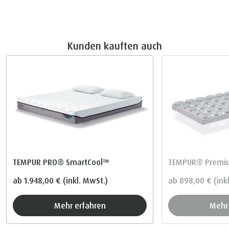
Kunden kauften auch
TEMPUR PRO® SmartCool™
TEMPUR® Premiu
ab
1.948,00 €
(inkl. MwSt.)
ab
898,00 €
(ink
Mehr erfahren
Meh