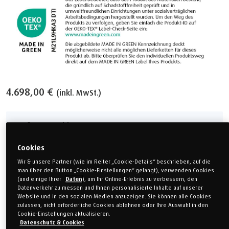
4.698,00 €
(inkl. MwSt.)
Größe auswählen
Cookies
Einzelbett
Einzelbett
Wir & unsere Partner (wie im Reiter „Cookie-Details“ beschrieben, auf die
80 x 200 cm
90 x 200 cm
man über den Button „Cookie-Einstellungen“ gelangt), verwenden Cookies
(und einige Ihrer
Daten
), um Ihr Online-Erlebnis zu verbessern, den
Einzelbett
Sondermaß
Datenverkehr zu messen und Ihnen personalisierte Inhalte auf unserer
100 x 200 cm
120 x 200 cm
Website und in den sozialen Medien anzuzeigen. Sie können alle Cookies
zulassen, nicht erforderliche Cookies ablehnen oder Ihre Auswahl in den
Cookie-Einstellungen aktualisieren.
Doppelbett
Doppelbett
Datenschutz & Cookies