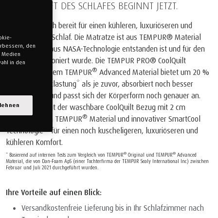
DIE ZUKUNFT DES SCHLAFES BEGINNT JETZT.
Machen Sie sich bereit für einen kühleren, luxuriöseren und
erholsameren Schlaf. Die Matratze ist aus TEMPUR® Material
okie-
verbessern, den
gefertigt, das aus NASA-Technologie entstanden ist und für den
n Medien
Schlaf perfektioniert wurde. Die TEMPUR PRO® CoolQuilt
ahl in den
®
Matratze mit dem TEMPUR
Advanced Material bietet um 20 %
mehr Druckentlastung* als je zuvor, absorbiert noch besser
Bewegungen und passt sich der Körperform noch genauer an.
blehnen
Zusätzlich sorgt der waschbare CoolQuilt Bezug mit 2 cm
®
eingestepptem TEMPUR
Material und innovativer SmartCool
Technologie™ für einen noch kuscheligeren, luxuriöseren und
kühleren Komfort.
®
®
* Basierend auf internen Tests zum Vergleich von TEMPUR
Original und TEMPUR
Advanced
Material, die von Dan-Foam ApS (einer Tochterfirma der TEMPUR Sealy International Inc) zwischen
Februar und Juli 2021 durchgeführt wurden.
Ihre Vorteile auf einen Blick:
Versandkostenfreie Lieferung bis in Ihr Schlafzimmer nach