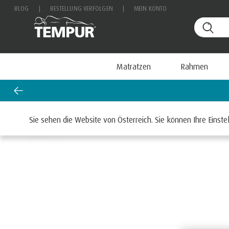
BLOG
|
BESTELLUNG VERFOLGEN
|
MEIN KONTO
Matratzen
Rahmen
Matratzen-Aktion: 35 % auf PRO Plus 
Startseite
Matratzen
Sie sehen die Website von Österreich. Sie können Ihre Einste