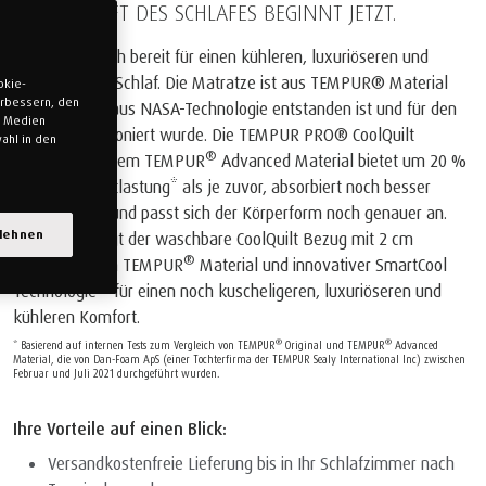
DIE ZUKUNFT DES SCHLAFES BEGINNT JETZT.
Machen Sie sich bereit für einen kühleren, luxuriöseren und
erholsameren Schlaf. Die Matratze ist aus TEMPUR® Material
okie-
verbessern, den
gefertigt, das aus NASA-Technologie entstanden ist und für den
n Medien
Schlaf perfektioniert wurde. Die TEMPUR PRO® CoolQuilt
ahl in den
®
Matratze mit dem TEMPUR
Advanced Material bietet um 20 %
mehr Druckentlastung* als je zuvor, absorbiert noch besser
Bewegungen und passt sich der Körperform noch genauer an.
blehnen
Zusätzlich sorgt der waschbare CoolQuilt Bezug mit 2 cm
®
eingestepptem TEMPUR
Material und innovativer SmartCool
Technologie™ für einen noch kuscheligeren, luxuriöseren und
kühleren Komfort.
®
®
* Basierend auf internen Tests zum Vergleich von TEMPUR
Original und TEMPUR
Advanced
Material, die von Dan-Foam ApS (einer Tochterfirma der TEMPUR Sealy International Inc) zwischen
Februar und Juli 2021 durchgeführt wurden.
Ihre Vorteile auf einen Blick:
Versandkostenfreie Lieferung bis in Ihr Schlafzimmer nach