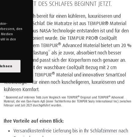
DIE ZUKUNFT DES SCHLAFES BEGINNT JETZT.
Machen Sie sich bereit für einen kühleren, luxuriöseren und
erholsameren Schlaf. Die Matratze ist aus TEMPUR® Material
okie-
verbessern, den
gefertigt, das aus NASA-Technologie entstanden ist und für den
n Medien
Schlaf perfektioniert wurde. Die TEMPUR PRO® CoolQuilt
ahl in den
®
Matratze mit dem TEMPUR
Advanced Material bietet um 20 %
mehr Druckentlastung* als je zuvor, absorbiert noch besser
Bewegungen und passt sich der Körperform noch genauer an.
blehnen
Zusätzlich sorgt der waschbare CoolQuilt Bezug mit 2 cm
®
eingestepptem TEMPUR
Material und innovativer SmartCool
Technologie™ für einen noch kuscheligeren, luxuriöseren und
kühleren Komfort.
®
®
* Basierend auf internen Tests zum Vergleich von TEMPUR
Original und TEMPUR
Advanced
Material, die von Dan-Foam ApS (einer Tochterfirma der TEMPUR Sealy International Inc) zwischen
Februar und Juli 2021 durchgeführt wurden.
Ihre Vorteile auf einen Blick:
Versandkostenfreie Lieferung bis in Ihr Schlafzimmer nach