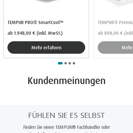
TEMPUR PRO® SmartCool™
TEMPUR® Premiu
ab
1.948,00 €
(inkl. MwSt.)
ab
898,00 €
(ink
Mehr erfahren
Meh
Kundenmeinungen
FÜHLEN SIE ES SELBST
Finden Sie einen TEMPUR® Fachhändler oder