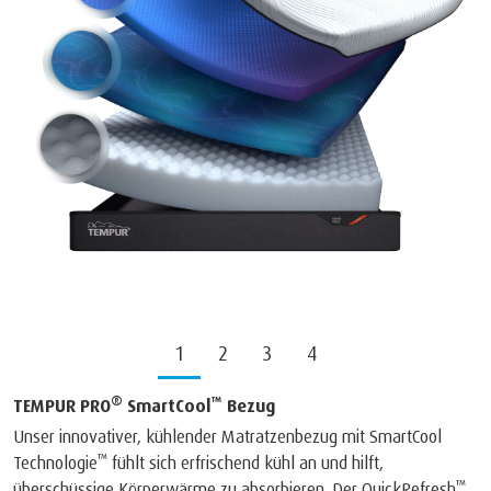
1
2
3
4
®
™
TEMPUR PRO
SmartCool
Bezug
Unser innovativer, kühlender Matratzenbezug mit SmartCool
™
Technologie
fühlt sich erfrischend kühl an und hilft,
™
überschüssige Körperwärme zu absorbieren. Der QuickRefresh