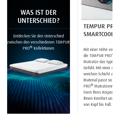
WAS IST DER
UNTERSCHIED?
TEMPUR PR
SMARTCOOL
Entdecken Sie den Unterschied
zwischen den verschiedenen TEMPUR
®
PRO
Kollektionen
Mit einer Höhe von
die TEMPUR PRO
Matratze das typ
Gefühl. Mit einer
weichen Schicht 
Material passt si
®
PRO
Matratzenrei
Form Ihres Körpers
Ihnen Komfort und
von Kopf bis Fuß.