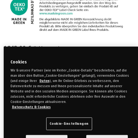
1.948,00 €
(inkl. MwSt.)
Cookies
Größe auswählen
Wir & unsere Partner (wie im Reiter „Cookie-Details“ beschrieben, auf die
man über den Button „Cookie-Einstellungen“ gelangt), verwenden Cookies
(und einige Ihrer
Daten
), um Ihr Online-Erlebnis zu verbessern, den
Einzelbett
Einzelbett
Datenverkehr zu messen und Ihnen personalisierte Inhalte auf unserer
80 x 200 cm
90 x 200 cm
Website und in den sozialen Medien anzuzeigen. Sie können alle Cookies
zulassen, nicht erforderliche Cookies ablehnen oder Ihre Auswahl in den
Cookie-Einstellungen aktualisieren.
Sondermaß
Einzelbett
Datenschutz & Cookies
120 x 200 cm
100 x 200 cm
Cookie-Einstellungen
Weitere Größen