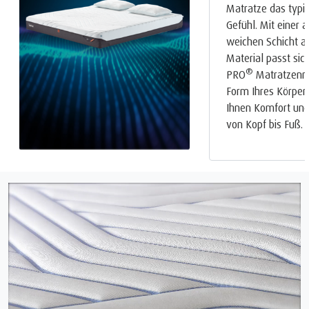
Matratze das typ
Gefühl. Mit einer
weichen Schicht 
Material passt si
®
PRO
Matratzenrei
Form Ihres Körpers
Ihnen Komfort und
von Kopf bis Fuß.