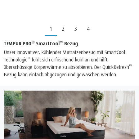
1
2
3
4
®
™
TEMPUR PRO
SmartCool
Bezug
Unser innovativer, kühlender Matratzenbezug mit SmartCool
™
Technologie
fühlt sich erfrischend kühl an und hilft,
™
überschüssige Körperwärme zu absorbieren. Der QuickRefresh
Bezug kann einfach abgezogen und gewaschen werden.