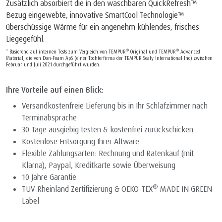
Zusätzlich absorbiert die in den waschbaren QuickRefresh™
Bezug eingewebte, innovative SmartCool Technologie™
überschüssige Wärme für ein angenehm kühlendes, frisches
Liegegefühl.
®
®
* Basierend auf internen Tests zum Vergleich von TEMPUR
Original und TEMPUR
Advanced
Material, die von Dan-Foam ApS (einer Tochterfirma der TEMPUR Sealy International Inc) zwischen
Februar und Juli 2021 durchgeführt wurden.
Ihre Vorteile auf einen Blick:
Versandkostenfreie Lieferung bis in Ihr Schlafzimmer nach
Terminabsprache
30 Tage ausgiebig testen & kostenfrei zurückschicken
Kostenlose Entsorgung Ihrer Altware
Flexible Zahlungsarten: Rechnung und Ratenkauf (mit
Klarna), Paypal, Kreditkarte sowie Überweisung
10 Jahre Garantie
®
TÜV Rheinland Zertifizierung & OEKO-TEX
MADE IN GREEN
Label