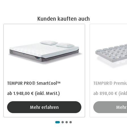
Kunden kauften auch
TEMPUR PRO® SmartCool™
TEMPUR® Premiu
ab
1.948,00 €
(inkl. MwSt.)
ab
898,00 €
(ink
Mehr erfahren
Meh