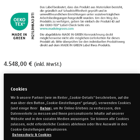
4.548,00 €
(inkl. MwSt.)
Größe auswählen
Cookies
Wir & unsere Partner (wie im Reiter „Cookie-Details“ beschrieben, auf die
Einzelbett
Einzelbett
man über den Button „Cookie-Einstellungen“ gelangt), verwenden Cookies
80 x 200 cm
90 x 200 cm
(und einige Ihrer
Daten
), um Ihr Online-Erlebnis zu verbessern, den
Datenverkehr zu messen und Ihnen personalisierte Inhalte auf unserer
Website und in den sozialen Medien anzuzeigen. Sie können alle Cookies
Einzelbett
Sondermaß
zulassen, nicht erforderliche Cookies ablehnen oder Ihre Auswahl in den
100 x 200 cm
120 x 200 cm
Cookie-Einstellungen aktualisieren.
Datenschutz & Cookies