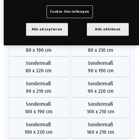
Doppelbett
Doppelbett
140 x 200 cm
160 x 200 cm
Cookie-Einstellungen
Sondermaß
Doppelbett
200 x 200 cm
180 x 200 cm
Alle akzeptieren
Alle ablehnen
Sondermaß
Sondermaß
80 x 190 cm
80 x 210 cm
Sondermaß
Sondermaß
80 x 220 cm
90 x 190 cm
Sondermaß
Sondermaß
90 x 210 cm
90 x 220 cm
Sondermaß
Sondermaß
100 x 190 cm
100 x 210 cm
Sondermaß
Sondermaß
100 x 220 cm
160 x 210 cm