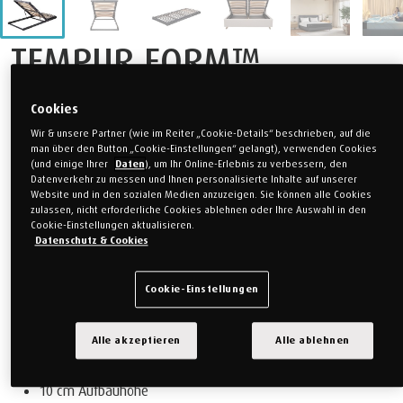
TEMPUR FORM™
Systemrahmen 1500 mit
Cookies
Gasdruckfeder
Wir & unsere Partner (wie im Reiter „Cookie-Details“ beschrieben, auf die
man über den Button „Cookie-Einstellungen“ gelangt), verwenden Cookies
(und einige Ihrer
Daten
), um Ihr Online-Erlebnis zu verbessern, den
Datenverkehr zu messen und Ihnen personalisierte Inhalte auf unserer
Website und in den sozialen Medien anzuzeigen. Sie können alle Cookies
Die neuen TEMPUR FORM™ Systemrahmen sind
zulassen, nicht erforderliche Cookies ablehnen oder Ihre Auswahl in den
Lattenrostrahmen, die in jedes beliebige Bett, aber natürlich auch
Cookie-Einstellungen aktualisieren.
Datenschutz & Cookies
in unsere TEMPUR® Betten, eingelegt werden können. Sie sind
mit allen Matratzen kombinierbar.
Der TEMPUR FORM™ Einlegerahmen 1500 mit Gasdruckfeder hat
Cookie-Einstellungen
folgende Eigenschaften:
Einlegerahmen mit Gasdruckfeder für optimale
Alle akzeptieren
Alle ablehnen
Stauraumnutzung bei einem Bett mit Bettkasten
10 cm Aufbauhöhe