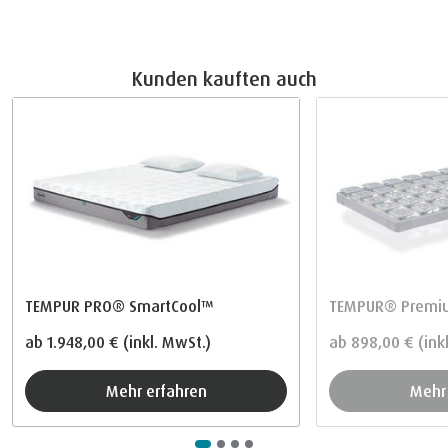
Kunden kauften auch
TEMPUR PRO® SmartCool™
TEMPUR® Premiu
ab
1.948,00 €
(inkl. MwSt.)
ab
898,00 €
(ink
Mehr erfahren
Meh