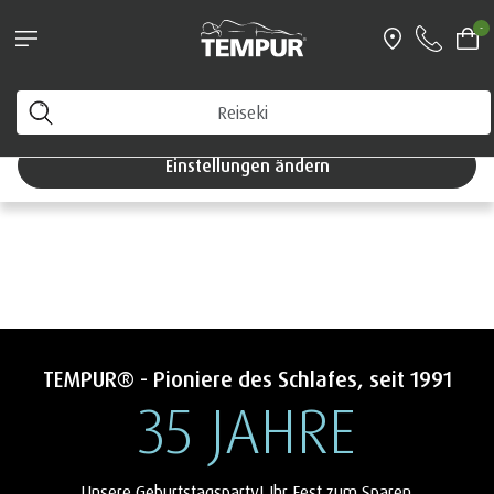
Betten-Aktion: 35 % auf ausgewählte
-
Boxspring Betten sparen!
Sie sehen die Website von Österreich. Sie können Ihre
Einstellungen jederzeit ändern
Einstellungen ändern
TEMPUR® - Pioniere des Schlafes, seit 1991
35 JAHRE
Unsere Geburtstagsparty! Ihr Fest zum Sparen.